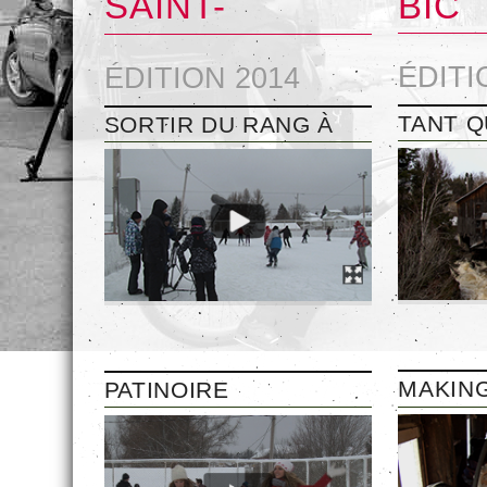
SAINT-
BIC
NARCISSE
ÉDITI
ÉDITION 2014
TANT Q
SORTIR DU RANG À
L’EAU 
BOIJOLI (2014)
RIVIÈR
MAKING
PATINOIRE
2014